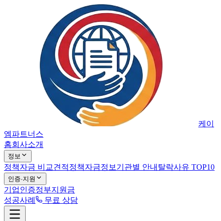
케이
엠파트너스
홈
회사소개
정보
정책자금 비교견적
정책자금정보
기관별 안내
탈락사유 TOP10
인증·지원
기업인증
정부지원금
성공사례
무료 상담