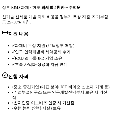
정부 R&D 과제
· 한도
과제별 5천만 ~ 수억원
신기술·신제품 개발 과제 비용을 정부가 무상 지원. 자기부담
금 25~30% 매칭.
지원 내용
✓
과제비 무상 지원 (75% 정부 매칭)
✓
연구·인력개발비 세액공제 추가
✓
R&D 결과물 IPR 기업 소유
✓
후속 사업화·상용화 자금 연계
신청 자격
•
중소·중견기업 (대표 분야: ICT·바이오·신소재·기계 등)
•
기업부설연구소 또는 연구개발전담부서 보유 시 가산
점
•
벤처인증·이노비즈 인증 시 가산점
•
수행 능력 (인력·시설) 보유