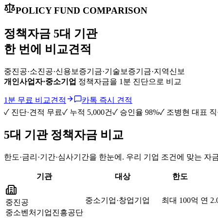
POLICY FUND COMPARISON
정책자금
5대 기관
한 번에 비교견적
중진공·소진공·신용보증기금·기술보증기금·지역신보
개인사업자·중소기업
정책자금을 1분 진단으로 비교
1분 무료 비교견적
카톡 즉시 견적
✓ 진단·견적 무료
✓ 누적 5,000건
✓ 승인율 98%
✓ 조병현 대표 
5대 기관
정책자금 비교
한도·금리·기간·심사기간을 한눈에. 우리 기업 조건에 맞는 자
기관
대상
한도
중소기업·창업기업
최대 100억
연 2.
중진공
중소벤처기업진흥공단