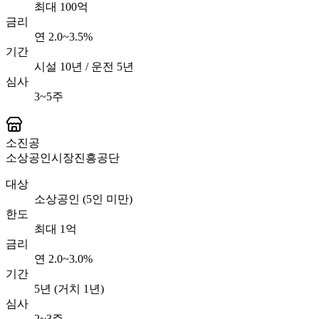
최대 100억
금리
연 2.0~3.5%
기간
시설 10년 / 운전 5년
심사
3~5주
소진공
소상공인시장진흥공단
대상
소상공인 (5인 미만)
한도
최대 1억
금리
연 2.0~3.0%
기간
5년 (거치 1년)
심사
2~3주