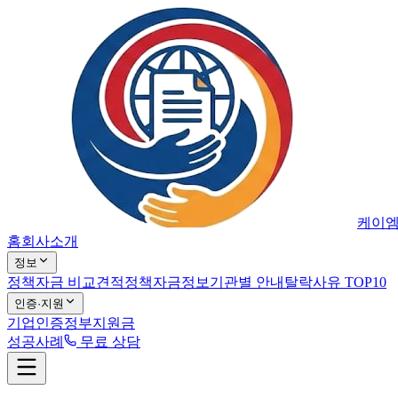
케이
홈
회사소개
정보
정책자금 비교견적
정책자금정보
기관별 안내
탈락사유 TOP10
인증·지원
기업인증
정부지원금
성공사례
무료 상담