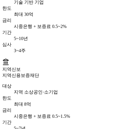
기술 기반 기업
한도
최대 30억
금리
시중은행 + 보증료 0.5~2%
기간
5~10년
심사
3~4주
지역신보
지역신용보증재단
대상
지역 소상공인·소기업
한도
최대 8억
금리
시중은행 + 보증료 0.5~1.5%
기간
5~7년