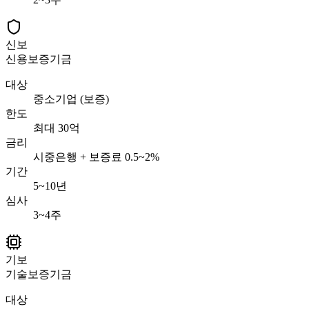
신보
신용보증기금
대상
중소기업 (보증)
한도
최대 30억
금리
시중은행 + 보증료 0.5~2%
기간
5~10년
심사
3~4주
기보
기술보증기금
대상