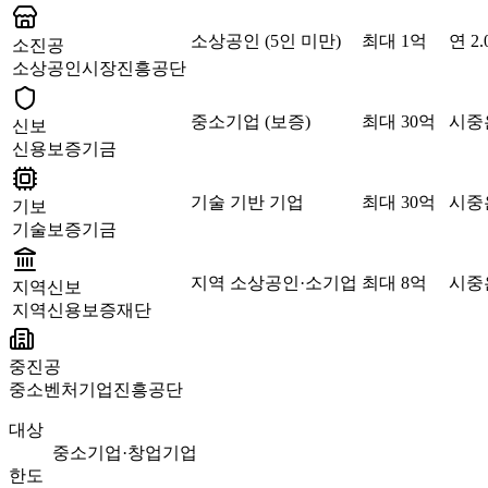
소상공인 (5인 미만)
최대 1억
연 2.
소진공
소상공인시장진흥공단
중소기업 (보증)
최대 30억
시중은
신보
신용보증기금
기술 기반 기업
최대 30억
시중은
기보
기술보증기금
지역 소상공인·소기업
최대 8억
시중은
지역신보
지역신용보증재단
중진공
중소벤처기업진흥공단
대상
중소기업·창업기업
한도