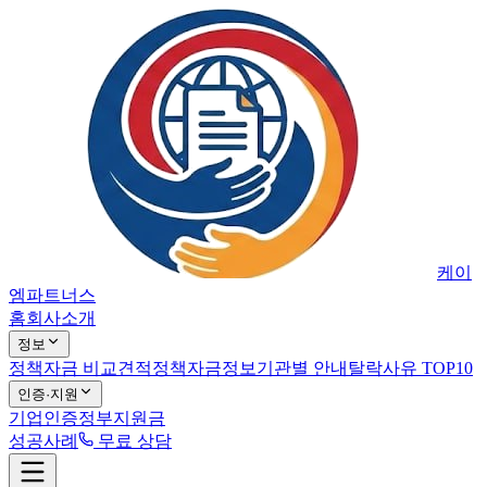
케이
엠파트너스
홈
회사소개
정보
정책자금 비교견적
정책자금정보
기관별 안내
탈락사유 TOP10
인증·지원
기업인증
정부지원금
성공사례
무료 상담