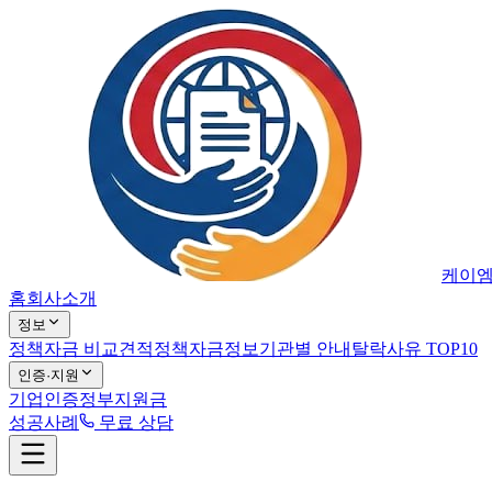
케이
홈
회사소개
정보
정책자금 비교견적
정책자금정보
기관별 안내
탈락사유 TOP10
인증·지원
기업인증
정부지원금
성공사례
무료 상담